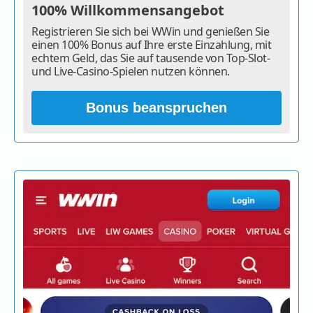
100% Willkommensangebot
Registrieren Sie sich bei WWin und genießen Sie
einen 100% Bonus auf Ihre erste Einzahlung, mit
echtem Geld, das Sie auf tausende von Top-Slot-
und Live-Casino-Spielen nutzen können.
Bonus beanspruchen