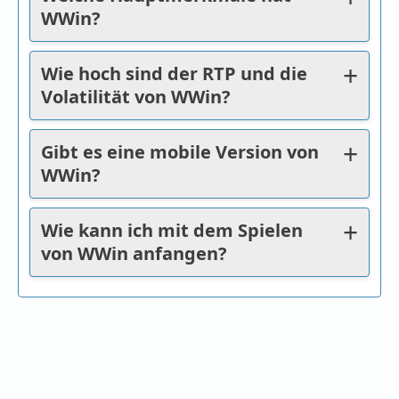
WWin?
Wie hoch sind der RTP und die
Volatilität von WWin?
Gibt es eine mobile Version von
WWin?
Wie kann ich mit dem Spielen
von WWin anfangen?