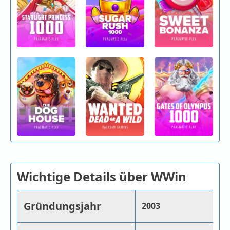
Wichtige Details über WWin
Gründungsjahr
2003