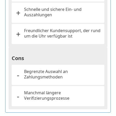
Schnelle und sichere Ein- und
Auszahlungen
Freundlicher Kundensupport, der rund
um die Uhr verfügbar ist
Cons
Begrenzte Auswahl an
Zahlungsmethoden
Manchmal längere
Verifizierungsprozesse