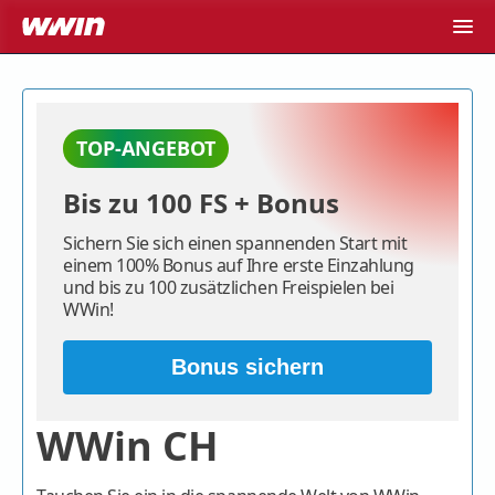
TOP-ANGEBOT
Bis zu 100 FS + Bonus
Sichern Sie sich einen spannenden Start mit
einem 100% Bonus auf Ihre erste Einzahlung
und bis zu 100 zusätzlichen Freispielen bei
WWin!
Bonus sichern
WWin CH