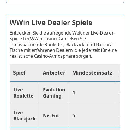
WWin Live Dealer Spiele
Entdecken Sie die aufregende Welt der Live-Dealer-
Spiele bei WWin casino. Genießen Sie
hochspannende Roulette-, Blackjack- und Baccarat-
Tische mit erfahrenen Dealern, die jederzeit für eine
realistische Casino-Atmosphäre sorgen.
Spiel
Anbieter
Mindesteinsatz
Sch
Live
Evolution
1
Echt
Roulette
Gaming
Live
NetEnt
5
Mult
Blackjack